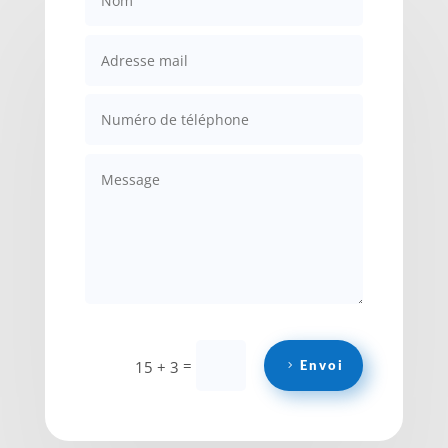
=
15 + 3
Envoi