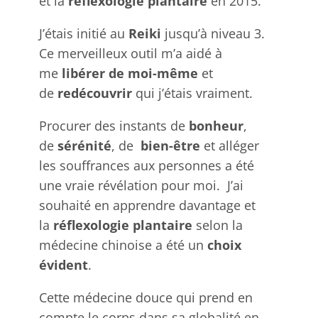
et la
réflexologie plantaire
en 2015.
J’étais initié au
Reiki
jusqu’à niveau 3.
Ce merveilleux outil
m’a aidé à
me
libérer de moi-même
et
de
redécouvrir
qui j’étais vraiment.
Procurer des instants de
bonheur
,
de
sérénité
, de
bien-être
et alléger
les souffrances aux personnes a été
une vraie révélation pour moi. J’ai
souhaité en apprendre davantage et
la
réflexologie plantaire
selon la
médecine chinoise a été un
choix
évident
.
Cette médecine douce qui prend en
compte le corps dans sa globalité en