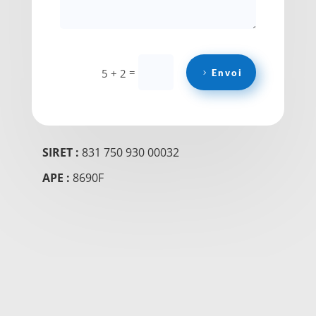
=
5 + 2
Envoi
SIRET :
831 750 930 00032
APE :
8690F