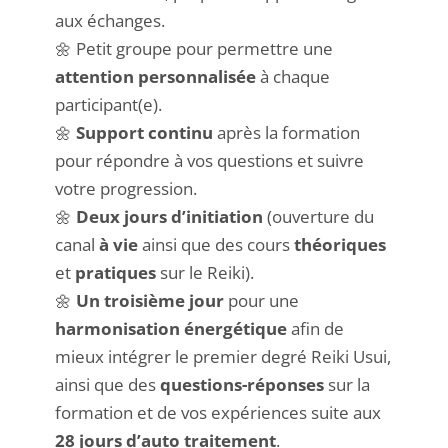
aux échanges.
🌼 Petit groupe pour permettre une
attention personnalisée
à chaque
participant(e).
🌼
Support continu
après la formation
pour répondre à vos questions et suivre
votre progression.
🌼
Deux jours d’initiation
(ouverture du
canal
à vie
ainsi que des cours
théoriques
et
pratiques
sur le Reiki).
🌼
Un troisième jour
pour une
harmonisation énergétique
afin de
mieux intégrer le premier degré Reiki Usui,
ainsi que des
questions-réponses
sur la
formation et de vos expériences suite aux
28 jours d’auto traitement
.