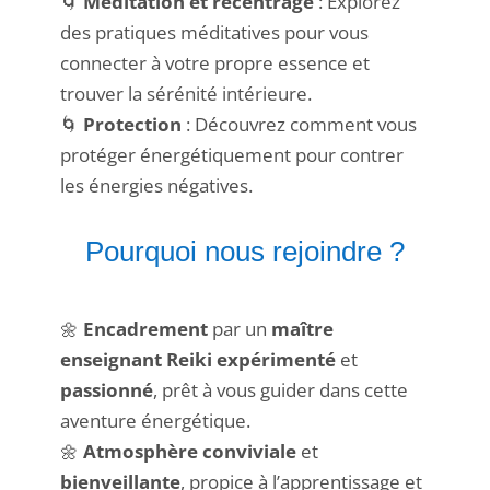
🌀
Méditation et recentrage
: Explorez
des pratiques méditatives pour vous
connecter à votre propre essence et
trouver la sérénité intérieure.
🌀
Protection
: Découvrez comment vous
protéger énergétiquement pour contrer
les énergies négatives.
Pourquoi nous rejoindre ?
🌼
Encadrement
par un
maître
enseignant Reiki
expérimenté
et
passionné
, prêt à vous guider dans cette
aventure énergétique.
🌼
Atmosphère
conviviale
et
bienveillante
, propice à l’apprentissage et