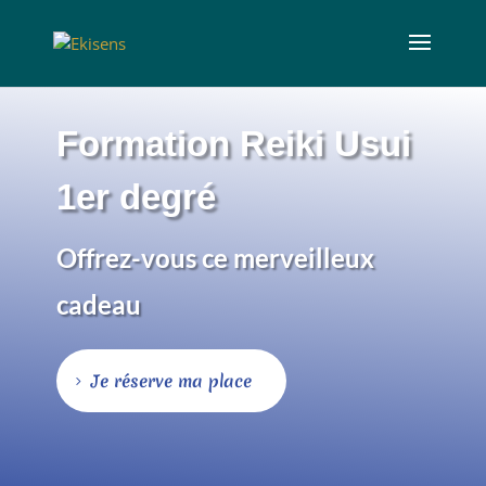
Formation Reiki Usui
1er degré
Offrez-vous ce merveilleux
cadeau
Je réserve ma place